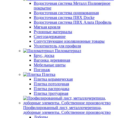
Водосточная система Металл Полимерное
покрытие
Водосточная система оцинкованная
Водосточная система ПВХ Docke
Водосточная система ПВХ Альта Профиль
Мягкая кровля
Рулонные материалы
Снегозадержание
Сопутствуюшие изоляционные товары
Уплотнитель для профиля
Пиломатериал
Брус, доска
Вагонка деревянная
Мебельные щиты
Погонаж
Плитка
Плитка керамическая
Плитка потолочная
Плитка распродажа
Плитка тротуарная
Профилированный лист, металлочерепица,
доборные элементы. Собственное производство
Доборы