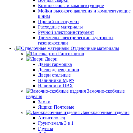
Все для сварки
Компрессоры и комплектующие
Мойки высокого давления и комплектующие
к ним
Прочий инструмент
Расходные материалы
Ручной электроинструмент
Триммеры электрические, кусторезы,
газонокосилки
Отделочные материалы
Гипсокартон
Двери
Двери гармошка
Двери дерево, шпон
Двери стальные
Наличники МДФ
Наличники ПВХ
Замочно-скобяные
изделия
Замки
Ящики Почтовые
Лакокрасочные изделия
Антигололед
Грунт-эмаль 3 в 1
Грунты