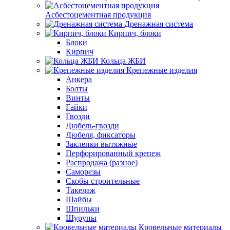
Асбестоцементная продукция
Дренажная система
Кирпич, блоки
Блоки
Кирпич
Кольца ЖБИ
Крепежные изделия
Анкера
Болты
Винты
Гайки
Гвозди
Дюбель-гвозди
Дюбеля, фиксаторы
Заклепки вытяжные
Перфорированный крепеж
Распродажа (разное)
Саморезы
Скобы строительные
Такелаж
Шайбы
Шпильки
Шурупы
Кровельные материалы