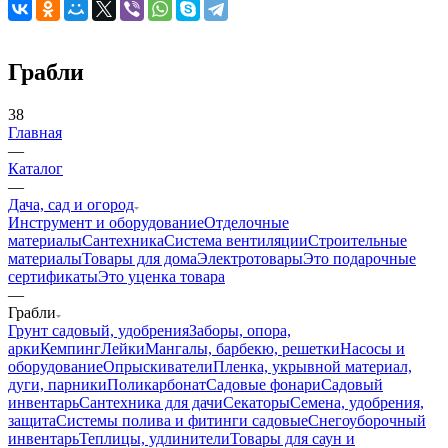
Грабли
38
Главная
—
Каталог
—
Дача, сад и огород
Инструмент и оборудование
Отделочные
материалы
Сантехника
Система вентиляции
Строительные
материалы
Товары для дома
Электротовары
Это подарочные
сертификаты
Это уценка товара
—
Грабли
Грунт садовый, удобрения
Заборы, опора,
арки
Кемпинг
Лейки
Мангалы, барбекю, решетки
Насосы и
оборудование
Опрыскиватели
Пленка, укрывной материал,
дуги, парники
Поликарбонат
Садовые фонари
Садовый
инвентарь
Сантехника для дачи
Секаторы
Семена, удобрения,
защита
Системы полива и фитинги садовые
Снегоуборочный
инвентарь
Теплицы, удлинители
Товары для саун и