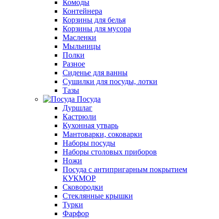
Комоды
Контейнера
Корзины для белья
Корзины для мусора
Масленки
Мыльницы
Полки
Разное
Сиденье для ванны
Сушилки для посуды, лотки
Тазы
Посуда
Дуршлаг
Кастрюли
Кухонная утварь
Мантоварки, соковарки
Наборы посуды
Наборы столовых приборов
Ножи
Посуда с антипригарным покрытием
КУКМОР
Сковородки
Стеклянные крышки
Турки
Фарфор