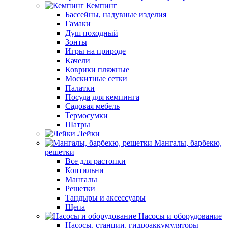
Кемпинг
Бассейны, надувные изделия
Гамаки
Душ походный
Зонты
Игры на природе
Качели
Коврики пляжные
Москитные сетки
Палатки
Посуда для кемпинга
Садовая мебель
Термосумки
Шатры
Лейки
Мангалы, барбекю,
решетки
Все для растопки
Коптильни
Мангалы
Решетки
Тандыры и аксессуары
Щепа
Насосы и оборудование
Насосы, станции, гидроаккумуляторы