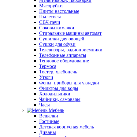
Мультиварки, пароварки
Мясорубки
Плиты настольные
Пылесосы
СВЧ-печи
Соковыжималки
Стиральные машины автомат
Сушилки для овощей
Сушки для обуви
Телевизоры, радиоприемники
Телефонные аппараты
Тепловое оборудование
Термоса
Тостер, хлебопечь
Утюги
Фены, приборы для укладки
Фильтры для воды
Холодильники
Чайники, самовары
Часы
Мебель
Вешалки
Гостиные
Детская корпусная мебель
Диваны