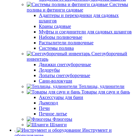
Системы
полива и фитинги садовые
Адаптеры и переходники для садовых
шлангов
Краны садовые
Муфты и соединители для садовых шлангов
Наборы поливочные
Распылители поливочные
Системы полива
Снегоуборочный
инвентарь
Движки снегоуборочные
Ледорубы
Лопаты снегоуборочные
Сани-волокуши
Теплицы, удлинители
Товары для саун и бань
Аксессуары для бани
Дымоход
Печи
Печное литье
Флюгеры
Шланги
Инструмент и
оборудование