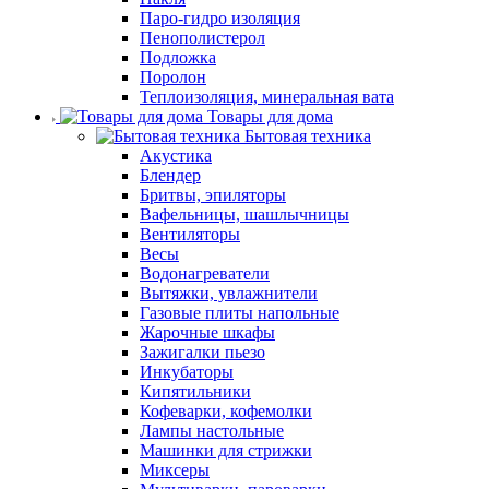
Паро-гидро изоляция
Пенополистерол
Подложка
Поролон
Теплоизоляция, минеральная вата
Товары для дома
Бытовая техника
Акустика
Блендер
Бритвы, эпиляторы
Вафельницы, шашлычницы
Вентиляторы
Весы
Водонагреватели
Вытяжки, увлажнители
Газовые плиты напольные
Жарочные шкафы
Зажигалки пьезо
Инкубаторы
Кипятильники
Кофеварки, кофемолки
Лампы настольные
Машинки для стрижки
Миксеры