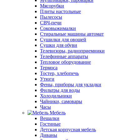
Мультиварки, пароварки
Мясорубки
Плиты настольные
Пылесосы
СВЧ-печи
Соковыжималки
Стиральные машины автомат
Сушилки для овощей
Сушки для обуви
Телевизоры, радиоприемники
Телефонные аппараты
Тепловое оборудование
Термоса
Тостер, хлебопечь
Утюги
Фены, приборы для укладки
Фильтры для воды
Холодильники
Чайники, самовары
Часы
Мебель
Вешалки
Гостиные
Детская корпусная мебель
Диваны