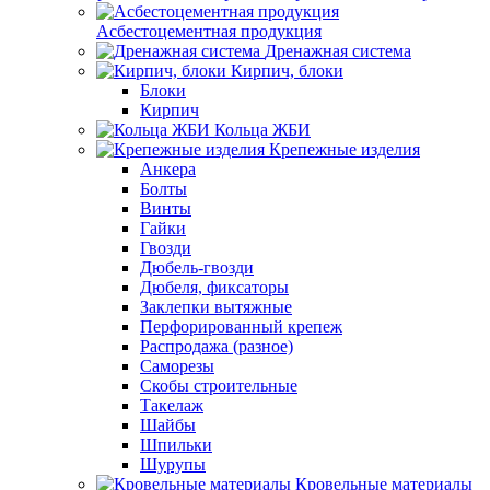
Асбестоцементная продукция
Дренажная система
Кирпич, блоки
Блоки
Кирпич
Кольца ЖБИ
Крепежные изделия
Анкера
Болты
Винты
Гайки
Гвозди
Дюбель-гвозди
Дюбеля, фиксаторы
Заклепки вытяжные
Перфорированный крепеж
Распродажа (разное)
Саморезы
Скобы строительные
Такелаж
Шайбы
Шпильки
Шурупы
Кровельные материалы