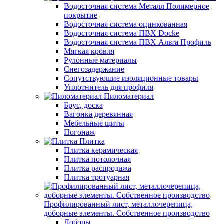
Водосточная система Металл Полимерное
покрытие
Водосточная система оцинкованная
Водосточная система ПВХ Docke
Водосточная система ПВХ Альта Профиль
Мягкая кровля
Рулонные материалы
Снегозадержание
Сопутствуюшие изоляционные товары
Уплотнитель для профиля
Пиломатериал
Брус, доска
Вагонка деревянная
Мебельные щиты
Погонаж
Плитка
Плитка керамическая
Плитка потолочная
Плитка распродажа
Плитка тротуарная
Профилированный лист, металлочерепица,
доборные элементы. Собственное производство
Доборы