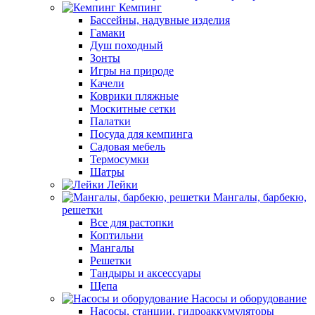
Кемпинг
Бассейны, надувные изделия
Гамаки
Душ походный
Зонты
Игры на природе
Качели
Коврики пляжные
Москитные сетки
Палатки
Посуда для кемпинга
Садовая мебель
Термосумки
Шатры
Лейки
Мангалы, барбекю,
решетки
Все для растопки
Коптильни
Мангалы
Решетки
Тандыры и аксессуары
Щепа
Насосы и оборудование
Насосы, станции, гидроаккумуляторы