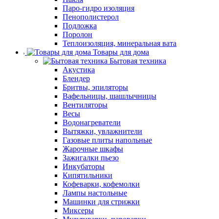
Паро-гидро изоляция
Пенополистерол
Подложка
Поролон
Теплоизоляция, минеральная вата
Товары для дома
Бытовая техника
Акустика
Блендер
Бритвы, эпиляторы
Вафельницы, шашлычницы
Вентиляторы
Весы
Водонагреватели
Вытяжки, увлажнители
Газовые плиты напольные
Жарочные шкафы
Зажигалки пьезо
Инкубаторы
Кипятильники
Кофеварки, кофемолки
Лампы настольные
Машинки для стрижки
Миксеры