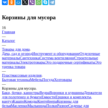
Корзины для мусора
16
Главная
—
Каталог
—
Товары для дома
Дача, сад и огород
Инструмент и оборудование
Отделочные
материалы
Сантехника
Система вентиляции
Строительные
материалы
Электротовары
Это подарочные сертификаты
Это
уценка товара
—
Пластмассовые изделия
Бытовая техника
Мебель
Посуда
Хозтовары
—
Корзины для мусора
Баки, бочки, канистры
Ведра
Воронки и кувшины
Держатели
для полотенец и бумаги
Емкости
Ершики и комплекты,
вантуз
Кашпо
Комоды
Контейнера
Корзины для
белья
Масленки
Мыльницы
Полки
Разное
Сиденье для