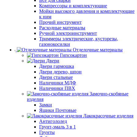
Все для сварки
Компрессоры и комплектующие
Мойки высокого давления и комплектующие
к ним
Прочий инструмент
Расходные материалы
Ручной электроинструмент
Триммеры электрические, кусторезы,
газонокосилки
Отделочные материалы
Гипсокартон
Двери
Двери гармошка
Двери дерево, шпон
Двери стальные
Наличники МДФ
Наличники ПВХ
Замочно-скобяные
изделия
Замки
Ящики Почтовые
Лакокрасочные изделия
Антигололед
Грунт-эмаль 3 в 1
Грунты