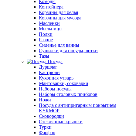
Комоды
Контейнера
Корзины для белья
Корзины для мусора
Масленки
Мыльницы
Полки
Разное
Сиденье для ванны
Сушилки для посуды, лотки
Тазы
Посуда
Дуршлаг
Кастрюли
Кухонная утварь
Мантоварки, соковарки
Наборы посуды
Наборы столовых приборов
Ножи
Посуда с антипригарным покрытием
КУКМОР
Сковородки
Стеклянные крышки
Турки
Фарфор