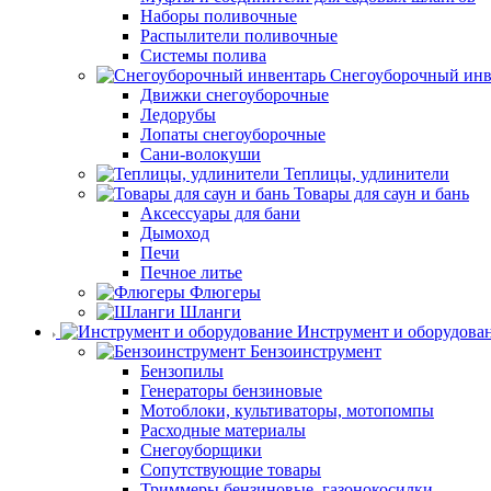
Наборы поливочные
Распылители поливочные
Системы полива
Снегоуборочный инв
Движки снегоуборочные
Ледорубы
Лопаты снегоуборочные
Сани-волокуши
Теплицы, удлинители
Товары для саун и бань
Аксессуары для бани
Дымоход
Печи
Печное литье
Флюгеры
Шланги
Инструмент и оборудова
Бензоинструмент
Бензопилы
Генераторы бензиновые
Мотоблоки, культиваторы, мотопомпы
Расходные материалы
Снегоуборщики
Сопутствующие товары
Триммеры бензиновые, газонокосилки