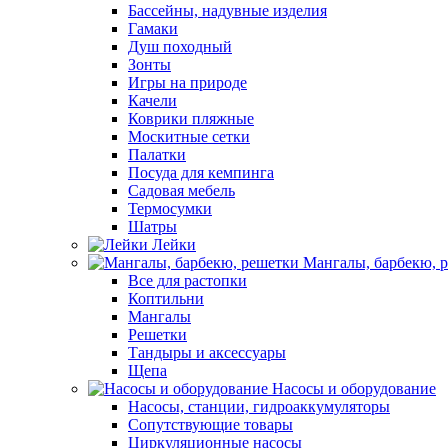
Бассейны, надувные изделия
Гамаки
Душ походный
Зонты
Игры на природе
Качели
Коврики пляжные
Москитные сетки
Палатки
Посуда для кемпинга
Садовая мебель
Термосумки
Шатры
Лейки
Мангалы, барбекю, 
Все для растопки
Коптильни
Мангалы
Решетки
Тандыры и аксессуары
Щепа
Насосы и оборудование
Насосы, станции, гидроаккумуляторы
Сопутствующие товары
Циркуляционные насосы