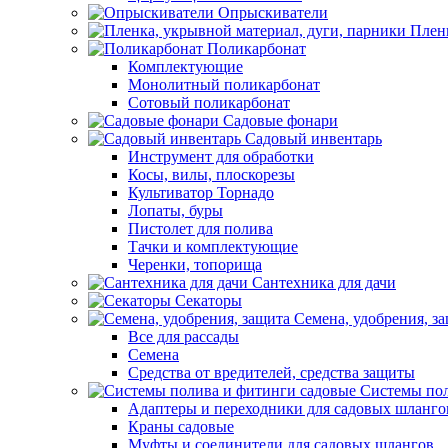
Опрыскиватели
Пленк
Поликарбонат
Комплектующие
Монолитный поликарбонат
Сотовый поликарбонат
Садовые фонари
Садовый инвентарь
Инструмент для обработки
Косы, вилы, плоскорезы
Культиватор Торнадо
Лопаты, буры
Пистолет для полива
Тачки и комплектующие
Черенки, топорища
Сантехника для дачи
Секаторы
Семена, удобрения, з
Все для рассады
Семена
Средства от вредителей, средства защиты
Системы пол
Адаптеры и переходники для садовых шланго
Краны садовые
Муфты и соединители для садовых шлангов