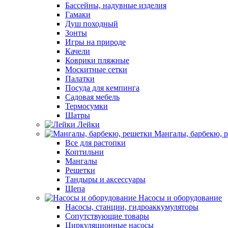
Бассейны, надувные изделия
Гамаки
Душ походный
Зонты
Игры на природе
Качели
Коврики пляжные
Москитные сетки
Палатки
Посуда для кемпинга
Садовая мебель
Термосумки
Шатры
Лейки
Мангалы, барбекю, 
Все для растопки
Коптильни
Мангалы
Решетки
Тандыры и аксессуары
Щепа
Насосы и оборудование
Насосы, станции, гидроаккумуляторы
Сопутствующие товары
Циркуляционные насосы