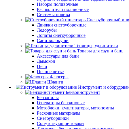
Наборы поливочные
Распылители поливочные
Системы полива
Снегоуборочный инв
Движки снегоуборочные
Ледорубы
Лопаты снегоуборочные
Сани-волокуши
Теплицы, удлинители
Товары для саун и бань
Аксессуары для бани
Дымоход
Печи
Печное литье
Флюгеры
Шланги
Инструмент и оборудова
Бензоинструмент
Бензопилы
Генераторы бензиновые
Мотоблоки, культиваторы, мотопомпы
Расходные материалы
Снегоуборщики
Сопутствующие товары
Триммеры бензиновые, газонокосилки