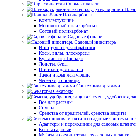
Опрыскиватели
Пленк
Поликарбонат
Комплектующие
Монолитный поликарбонат
Сотовый поликарбонат
Садовые фонари
Садовый инвентарь
Инструмент для обработки
Косы, вилы, плоскорезы
Культиватор Торнадо
Лопаты, буры
Пистолет для полива
Тачки и комплектующие
Черенки, топорища
Сантехника для дачи
Секаторы
Семена, удобрения, з
Все для рассады
Семена
Средства от вредителей, средства защиты
Системы пол
Адаптеры и переходники для садовых шланго
Краны садовые
Муфты и соединители для садовых шлангов