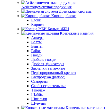
Асбестоцементная продукция
Дренажная система
Кирпич, блоки
Блоки
Кирпич
Кольца ЖБИ
Крепежные изделия
Анкера
Болты
Винты
Гайки
Гвозди
Дюбель-гвозди
Дюбеля, фиксаторы
Заклепки вытяжные
Перфорированный крепеж
Распродажа (разное)
Саморезы
Скобы строительные
Такелаж
Шайбы
Шпильки
Шурупы
Кровельные материалы