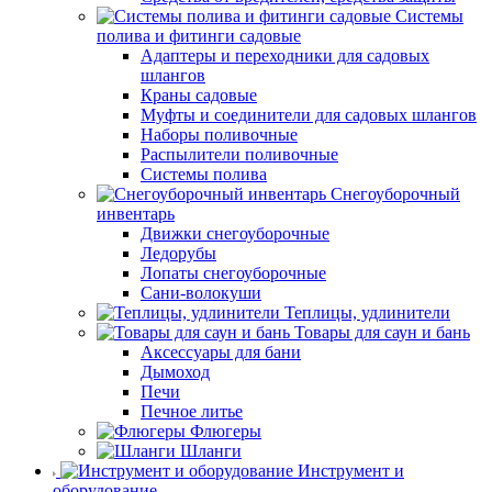
Системы
полива и фитинги садовые
Адаптеры и переходники для садовых
шлангов
Краны садовые
Муфты и соединители для садовых шлангов
Наборы поливочные
Распылители поливочные
Системы полива
Снегоуборочный
инвентарь
Движки снегоуборочные
Ледорубы
Лопаты снегоуборочные
Сани-волокуши
Теплицы, удлинители
Товары для саун и бань
Аксессуары для бани
Дымоход
Печи
Печное литье
Флюгеры
Шланги
Инструмент и
оборудование