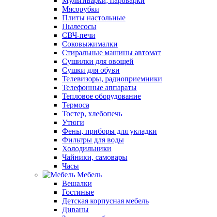
Мультиварки, пароварки
Мясорубки
Плиты настольные
Пылесосы
СВЧ-печи
Соковыжималки
Стиральные машины автомат
Сушилки для овощей
Сушки для обуви
Телевизоры, радиоприемники
Телефонные аппараты
Тепловое оборудование
Термоса
Тостер, хлебопечь
Утюги
Фены, приборы для укладки
Фильтры для воды
Холодильники
Чайники, самовары
Часы
Мебель
Вешалки
Гостиные
Детская корпусная мебель
Диваны