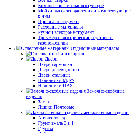
Все для сварки
Компрессоры и комплектующие
Мойки высокого давления и комплектующие
к ним
Прочий инструмент
Расходные материалы
Ручной электроинструмент
Триммеры электрические, кусторезы,
газонокосилки
Отделочные материалы
Гипсокартон
Двери
Двери гармошка
Двери дерево, шпон
Двери стальные
Наличники МДФ
Наличники ПВХ
Замочно-скобяные
изделия
Замки
Ящики Почтовые
Лакокрасочные изделия
Антигололед
Грунт-эмаль 3 в 1
Грунты