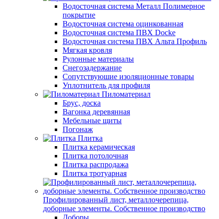
Водосточная система Металл Полимерное
покрытие
Водосточная система оцинкованная
Водосточная система ПВХ Docke
Водосточная система ПВХ Альта Профиль
Мягкая кровля
Рулонные материалы
Снегозадержание
Сопутствуюшие изоляционные товары
Уплотнитель для профиля
Пиломатериал
Брус, доска
Вагонка деревянная
Мебельные щиты
Погонаж
Плитка
Плитка керамическая
Плитка потолочная
Плитка распродажа
Плитка тротуарная
Профилированный лист, металлочерепица,
доборные элементы. Собственное производство
Доборы