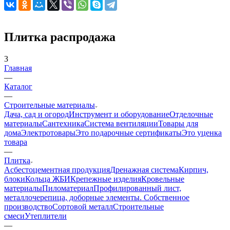
Плитка распродажа
3
Главная
—
Каталог
—
Строительные материалы
Дача, сад и огород
Инструмент и оборудование
Отделочные
материалы
Сантехника
Система вентиляции
Товары для
дома
Электротовары
Это подарочные сертификаты
Это уценка
товара
—
Плитка
Асбестоцементная продукция
Дренажная система
Кирпич,
блоки
Кольца ЖБИ
Крепежные изделия
Кровельные
материалы
Пиломатериал
Профилированный лист,
металлочерепица, доборные элементы. Собственное
производство
Сортовой металл
Строительные
смеси
Утеплители
—