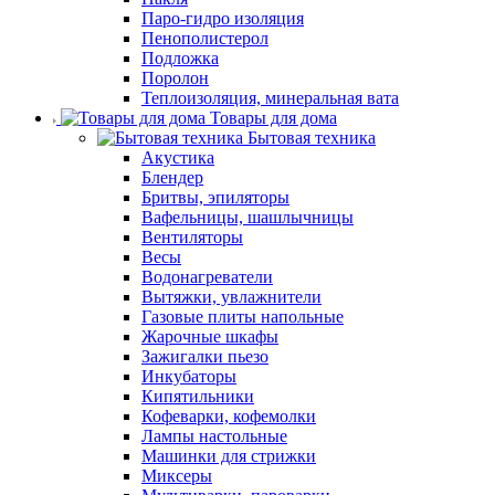
Паро-гидро изоляция
Пенополистерол
Подложка
Поролон
Теплоизоляция, минеральная вата
Товары для дома
Бытовая техника
Акустика
Блендер
Бритвы, эпиляторы
Вафельницы, шашлычницы
Вентиляторы
Весы
Водонагреватели
Вытяжки, увлажнители
Газовые плиты напольные
Жарочные шкафы
Зажигалки пьезо
Инкубаторы
Кипятильники
Кофеварки, кофемолки
Лампы настольные
Машинки для стрижки
Миксеры