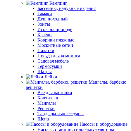
Кемпинг
Бассейны, надувные изделия
Гамаки
Душ походный
Зонты
Игры на природе
Качели
Коврики пляжные
Москитные сетки
Палатки
Посуда для кемпинга
Садовая мебель
Термосумки
Шатры
Лейки
Мангалы, барбекю,
решетки
Все для растопки
Коптильни
Мангалы
Решетки
Тандыры и аксессуары
Щепа
Насосы и оборудование
Насосы, станции, гидроаккумуляторы