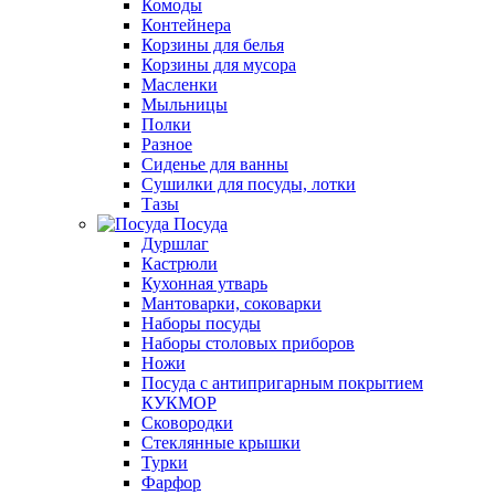
Комоды
Контейнера
Корзины для белья
Корзины для мусора
Масленки
Мыльницы
Полки
Разное
Сиденье для ванны
Сушилки для посуды, лотки
Тазы
Посуда
Дуршлаг
Кастрюли
Кухонная утварь
Мантоварки, соковарки
Наборы посуды
Наборы столовых приборов
Ножи
Посуда с антипригарным покрытием
КУКМОР
Сковородки
Стеклянные крышки
Турки
Фарфор