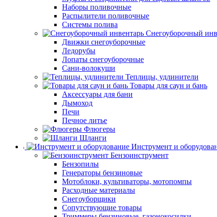
Наборы поливочные
Распылители поливочные
Системы полива
Снегоуборочный инв
Движки снегоуборочные
Ледорубы
Лопаты снегоуборочные
Сани-волокуши
Теплицы, удлинители
Товары для саун и бань
Аксессуары для бани
Дымоход
Печи
Печное литье
Флюгеры
Шланги
Инструмент и оборудова
Бензоинструмент
Бензопилы
Генераторы бензиновые
Мотоблоки, культиваторы, мотопомпы
Расходные материалы
Снегоуборщики
Сопутствующие товары
Триммеры бензиновые, газонокосилки