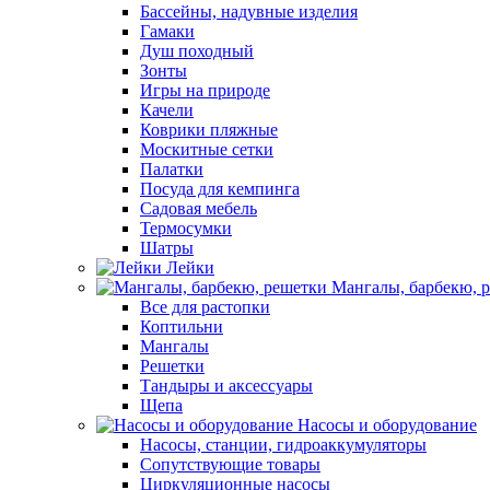
Бассейны, надувные изделия
Гамаки
Душ походный
Зонты
Игры на природе
Качели
Коврики пляжные
Москитные сетки
Палатки
Посуда для кемпинга
Садовая мебель
Термосумки
Шатры
Лейки
Мангалы, барбекю, 
Все для растопки
Коптильни
Мангалы
Решетки
Тандыры и аксессуары
Щепа
Насосы и оборудование
Насосы, станции, гидроаккумуляторы
Сопутствующие товары
Циркуляционные насосы