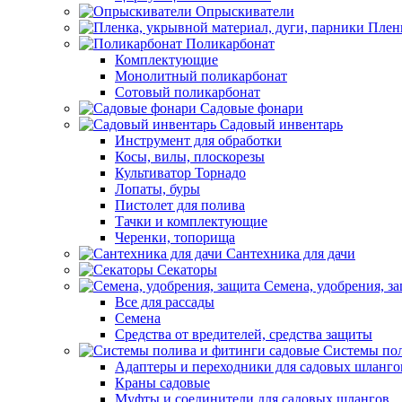
Опрыскиватели
Пленк
Поликарбонат
Комплектующие
Монолитный поликарбонат
Сотовый поликарбонат
Садовые фонари
Садовый инвентарь
Инструмент для обработки
Косы, вилы, плоскорезы
Культиватор Торнадо
Лопаты, буры
Пистолет для полива
Тачки и комплектующие
Черенки, топорища
Сантехника для дачи
Секаторы
Семена, удобрения, з
Все для рассады
Семена
Средства от вредителей, средства защиты
Системы пол
Адаптеры и переходники для садовых шланго
Краны садовые
Муфты и соединители для садовых шлангов