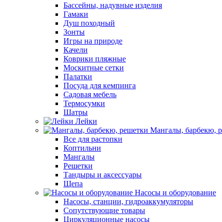
Бассейны, надувные изделия
Гамаки
Душ походный
Зонты
Игры на природе
Качели
Коврики пляжные
Москитные сетки
Палатки
Посуда для кемпинга
Садовая мебель
Термосумки
Шатры
Лейки
Мангалы, барбекю, 
Все для растопки
Коптильни
Мангалы
Решетки
Тандыры и аксессуары
Щепа
Насосы и оборудование
Насосы, станции, гидроаккумуляторы
Сопутствующие товары
Циркуляционные насосы