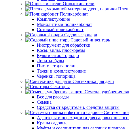
Опрыскиватели
Пленк
Поликарбонат
Комплектующие
Монолитный поликарбонат
Сотовый поликарбонат
Садовые фонари
Садовый инвентарь
Инструмент для обработки
Косы, вилы, плоскорезы
Культиватор Торнадо
Лопаты, буры
Пистолет для полива
Тачки и комплектующие
Черенки, топорища
Сантехника для дачи
Секаторы
Семена, удобрения, з
Все для рассады
Семена
Средства от вредителей, средства защиты
Системы пол
Адаптеры и переходники для садовых шланго
Краны садовые
Муфты и соединители для садовых шлангов