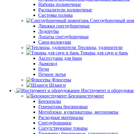
Наборы поливочные
Распылители поливочные
Системы полива
Снегоуборочный инв
Движки снегоуборочные
Ледорубы
Лопаты снегоуборочные
Сани-волокуши
Теплицы, удлинители
Товары для саун и бань
Аксессуары для бани
Дымоход
Печи
Печное литье
Флюгеры
Шланги
Инструмент и оборудова
Бензоинструмент
Бензопилы
Генераторы бензиновые
Мотоблоки, культиваторы, мотопомпы
Расходные материалы
Снегоуборщики
Сопутствующие товары
Триммеры бензиновые, газонокосилки