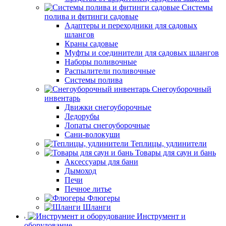
Системы
полива и фитинги садовые
Адаптеры и переходники для садовых
шлангов
Краны садовые
Муфты и соединители для садовых шлангов
Наборы поливочные
Распылители поливочные
Системы полива
Снегоуборочный
инвентарь
Движки снегоуборочные
Ледорубы
Лопаты снегоуборочные
Сани-волокуши
Теплицы, удлинители
Товары для саун и бань
Аксессуары для бани
Дымоход
Печи
Печное литье
Флюгеры
Шланги
Инструмент и
оборудование