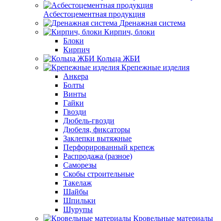
Асбестоцементная продукция
Дренажная система
Кирпич, блоки
Блоки
Кирпич
Кольца ЖБИ
Крепежные изделия
Анкера
Болты
Винты
Гайки
Гвозди
Дюбель-гвозди
Дюбеля, фиксаторы
Заклепки вытяжные
Перфорированный крепеж
Распродажа (разное)
Саморезы
Скобы строительные
Такелаж
Шайбы
Шпильки
Шурупы
Кровельные материалы