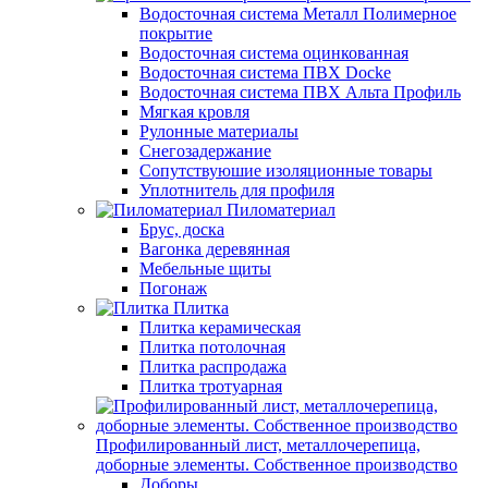
Водосточная система Металл Полимерное
покрытие
Водосточная система оцинкованная
Водосточная система ПВХ Docke
Водосточная система ПВХ Альта Профиль
Мягкая кровля
Рулонные материалы
Снегозадержание
Сопутствуюшие изоляционные товары
Уплотнитель для профиля
Пиломатериал
Брус, доска
Вагонка деревянная
Мебельные щиты
Погонаж
Плитка
Плитка керамическая
Плитка потолочная
Плитка распродажа
Плитка тротуарная
Профилированный лист, металлочерепица,
доборные элементы. Собственное производство
Доборы