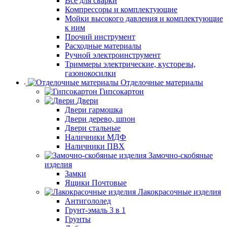
Все для сварки
Компрессоры и комплектующие
Мойки высокого давления и комплектующие
к ним
Прочий инструмент
Расходные материалы
Ручной электроинструмент
Триммеры электрические, кусторезы,
газонокосилки
Отделочные материалы
Гипсокартон
Двери
Двери гармошка
Двери дерево, шпон
Двери стальные
Наличники МДФ
Наличники ПВХ
Замочно-скобяные
изделия
Замки
Ящики Почтовые
Лакокрасочные изделия
Антигололед
Грунт-эмаль 3 в 1
Грунты