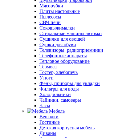
Мультиварки, пароварки
Мясорубки
Плиты настольные
Пылесосы
СВЧ-печи
Соковыжималки
Стиральные машины автомат
Сушилки для овощей
Сушки для обуви
Телевизоры, радиоприемники
Телефонные аппараты
Тепловое оборудование
Термоса
Тостер, хлебопечь
Утюги
Фены, приборы для укладки
Фильтры для воды
Холодильники
Чайники, самовары
Часы
Мебель
Вешалки
Гостиные
Детская корпусная мебель
Диваны