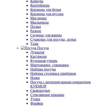
Комоды
Контейнера
Корзины для белья
Корзины для мусора
Масленки
Мыльницы
Полки
Разное
Сиденье для ванны
Сушилки для посуды, лотки
Тазы
Посуда
Дуршлаг
Кастрюли
Кухонная утварь
Мантоварки, соковарки
Наборы посуды
Наборы столовых приборов
Ножи
Посуда с антипригарным покрытием
КУКМОР
Сковородки
Стеклянные крышки
Турки
Фарфор