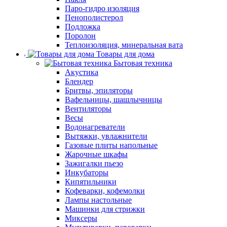
Паро-гидро изоляция
Пенополистерол
Подложка
Поролон
Теплоизоляция, минеральная вата
Товары для дома
Бытовая техника
Акустика
Блендер
Бритвы, эпиляторы
Вафельницы, шашлычницы
Вентиляторы
Весы
Водонагреватели
Вытяжки, увлажнители
Газовые плиты напольные
Жарочные шкафы
Зажигалки пьезо
Инкубаторы
Кипятильники
Кофеварки, кофемолки
Лампы настольные
Машинки для стрижки
Миксеры