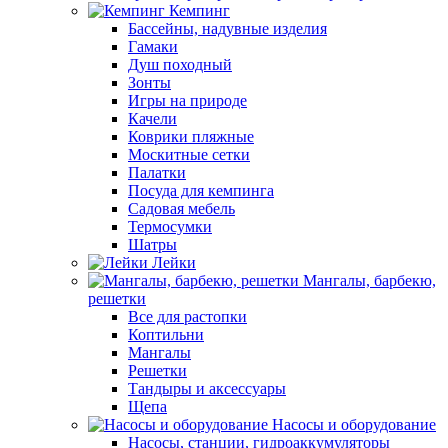
Кемпинг
Бассейны, надувные изделия
Гамаки
Душ походный
Зонты
Игры на природе
Качели
Коврики пляжные
Москитные сетки
Палатки
Посуда для кемпинга
Садовая мебель
Термосумки
Шатры
Лейки
Мангалы, барбекю,
решетки
Все для растопки
Коптильни
Мангалы
Решетки
Тандыры и аксессуары
Щепа
Насосы и оборудование
Насосы, станции, гидроаккумуляторы