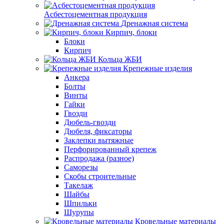
Асбестоцементная продукция
Дренажная система
Кирпич, блоки
Блоки
Кирпич
Кольца ЖБИ
Крепежные изделия
Анкера
Болты
Винты
Гайки
Гвозди
Дюбель-гвозди
Дюбеля, фиксаторы
Заклепки вытяжные
Перфорированный крепеж
Распродажа (разное)
Саморезы
Скобы строительные
Такелаж
Шайбы
Шпильки
Шурупы
Кровельные материалы