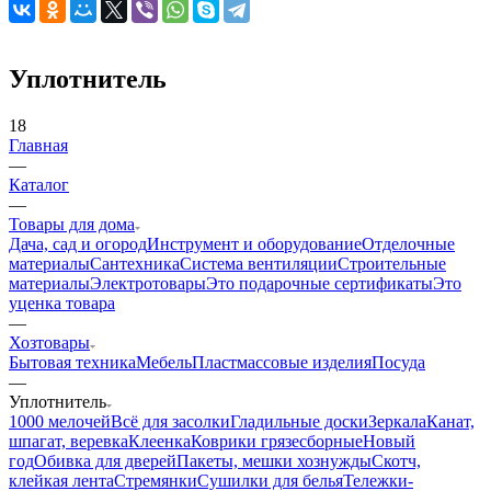
Уплотнитель
18
Главная
—
Каталог
—
Товары для дома
Дача, сад и огород
Инструмент и оборудование
Отделочные
материалы
Сантехника
Система вентиляции
Строительные
материалы
Электротовары
Это подарочные сертификаты
Это
уценка товара
—
Хозтовары
Бытовая техника
Мебель
Пластмассовые изделия
Посуда
—
Уплотнитель
1000 мелочей
Всё для засолки
Гладильные доски
Зеркала
Канат,
шпагат, веревка
Клеенка
Коврики грязесборные
Новый
год
Обивка для дверей
Пакеты, мешки хознужды
Скотч,
клейкая лента
Стремянки
Сушилки для белья
Тележки-