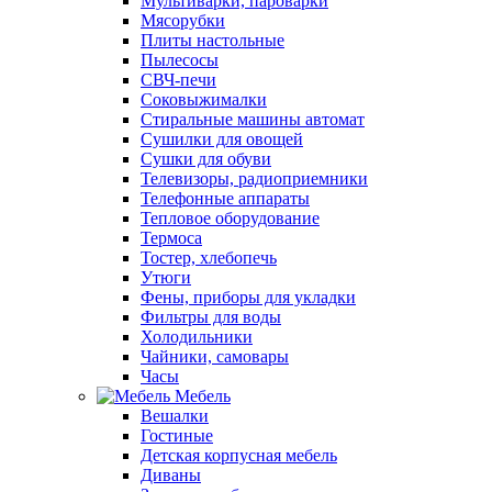
Мультиварки, пароварки
Мясорубки
Плиты настольные
Пылесосы
СВЧ-печи
Соковыжималки
Стиральные машины автомат
Сушилки для овощей
Сушки для обуви
Телевизоры, радиоприемники
Телефонные аппараты
Тепловое оборудование
Термоса
Тостер, хлебопечь
Утюги
Фены, приборы для укладки
Фильтры для воды
Холодильники
Чайники, самовары
Часы
Мебель
Вешалки
Гостиные
Детская корпусная мебель
Диваны