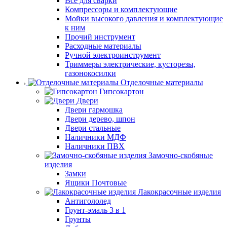
Все для сварки
Компрессоры и комплектующие
Мойки высокого давления и комплектующие
к ним
Прочий инструмент
Расходные материалы
Ручной электроинструмент
Триммеры электрические, кусторезы,
газонокосилки
Отделочные материалы
Гипсокартон
Двери
Двери гармошка
Двери дерево, шпон
Двери стальные
Наличники МДФ
Наличники ПВХ
Замочно-скобяные
изделия
Замки
Ящики Почтовые
Лакокрасочные изделия
Антигололед
Грунт-эмаль 3 в 1
Грунты