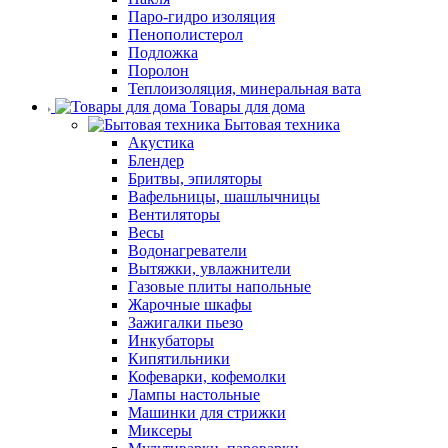
Паро-гидро изоляция
Пенополистерол
Подложка
Поролон
Теплоизоляция, минеральная вата
Товары для дома
Бытовая техника
Акустика
Блендер
Бритвы, эпиляторы
Вафельницы, шашлычницы
Вентиляторы
Весы
Водонагреватели
Вытяжки, увлажнители
Газовые плиты напольные
Жарочные шкафы
Зажигалки пьезо
Инкубаторы
Кипятильники
Кофеварки, кофемолки
Лампы настольные
Машинки для стрижки
Миксеры