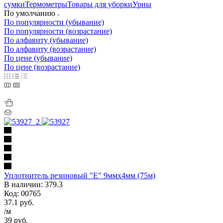
сумки
Термометры
Товары для уборки
Урны
По умолчанию
По популярности (убывание)
По популярности (возрастание)
По алфавиту (убывание)
По алфавиту (возрастание)
По цене (убывание)
По цене (возрастание)
Уплотнитель резиновый "Е" 9ммх4мм (75м)
В наличии: 379.3
Код: 00765
37.1
руб.
/м
39
руб.