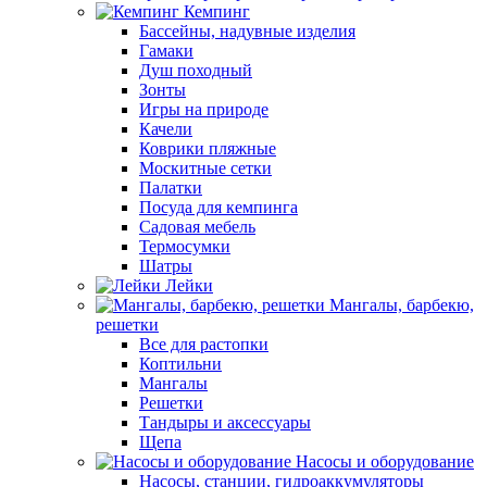
Кемпинг
Бассейны, надувные изделия
Гамаки
Душ походный
Зонты
Игры на природе
Качели
Коврики пляжные
Москитные сетки
Палатки
Посуда для кемпинга
Садовая мебель
Термосумки
Шатры
Лейки
Мангалы, барбекю,
решетки
Все для растопки
Коптильни
Мангалы
Решетки
Тандыры и аксессуары
Щепа
Насосы и оборудование
Насосы, станции, гидроаккумуляторы