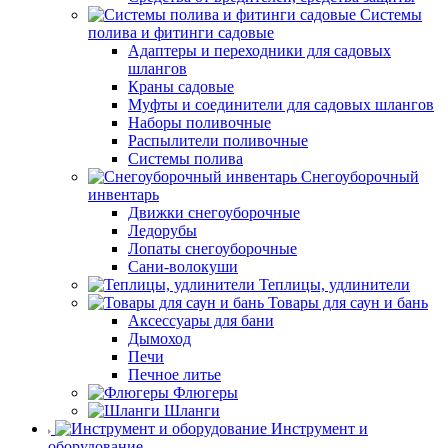
Системы
полива и фитинги садовые
Адаптеры и переходники для садовых
шлангов
Краны садовые
Муфты и соединители для садовых шлангов
Наборы поливочные
Распылители поливочные
Системы полива
Снегоуборочный
инвентарь
Движки снегоуборочные
Ледорубы
Лопаты снегоуборочные
Сани-волокуши
Теплицы, удлинители
Товары для саун и бань
Аксессуары для бани
Дымоход
Печи
Печное литье
Флюгеры
Шланги
Инструмент и
оборудование