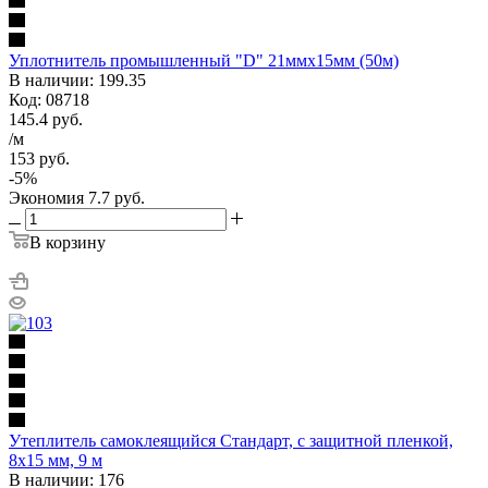
Уплотнитель промышленный "D" 21ммх15мм (50м)
В наличии: 199.35
Код: 08718
145.4
руб.
/м
153
руб.
-
5
%
Экономия
7.7
руб.
В корзину
Утеплитель самоклеящийся Стандарт, с защитной пленкой,
8x15 мм, 9 м
В наличии: 176