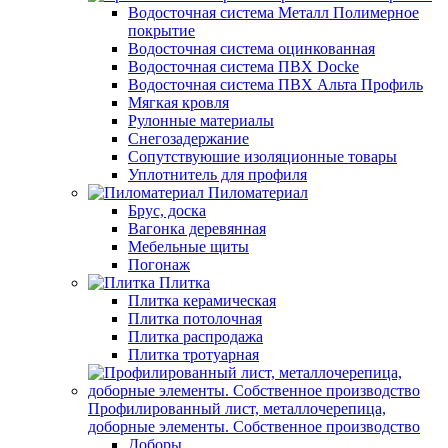
Водосточная система Металл Полимерное
покрытие
Водосточная система оцинкованная
Водосточная система ПВХ Docke
Водосточная система ПВХ Альта Профиль
Мягкая кровля
Рулонные материалы
Снегозадержание
Сопутствуюшие изоляционные товары
Уплотнитель для профиля
Пиломатериал
Брус, доска
Вагонка деревянная
Мебельные щиты
Погонаж
Плитка
Плитка керамическая
Плитка потолочная
Плитка распродажа
Плитка тротуарная
Профилированный лист, металлочерепица,
доборные элементы. Собственное производство
Доборы